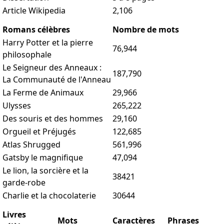
Article Wikipedia
2,106
Romans célèbres
Nombre de mots
Harry Potter et la pierre
76,944
philosophale
Le Seigneur des Anneaux :
187,790
La Communauté de l'Anneau
La Ferme de Animaux
29,966
Ulysses
265,222
Des souris et des hommes
29,160
Orgueil et Préjugés
122,685
Atlas Shrugged
561,996
Gatsby le magnifique
47,094
Le lion, la sorcière et la
38421
garde-robe
Charlie et la chocolaterie
30644
Livres
Mots
Caractères
Phrases