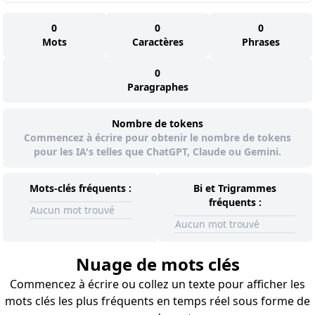
0
0
0
Mots
Caractères
Phrases
0
Paragraphes
Nombre de tokens
Commencez à écrire pour obtenir le nombre de tokens
pour les IA's telles que ChatGPT, Claude ou Gemini.
Mots-clés fréquents :
Bi et Trigrammes
fréquents :
Aucun mot trouvé
Aucun mot trouvé
Nuage de mots clés
Commencez à écrire ou collez un texte pour afficher les
mots clés les plus fréquents en temps réel sous forme de